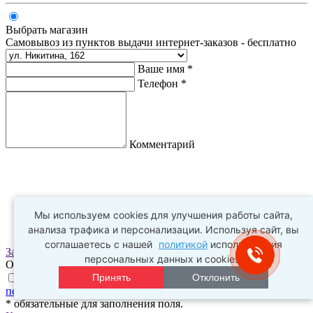
Выбрать магазин
Самовывоз из пунктов выдачи интернет-заказов - бесплатно
Ваше имя *
Телефон *
Комментарий
Мы используем cookies для улучшения работы сайта,
анализа трафика и персонализации. Используя сайт, вы
соглашаетесь с нашей
политикой
использования
Заказать
персональных данных и cookies.
Оплата заказа происходит в пункте выдачи
Принять
Отклонить
Нажимая на галочку, я соглашаюсь с
условиями обработки
персональных данных
и
политикой конфиденциальности
* обязательные для заполнения поля.