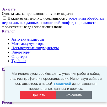
Заказать
Оплата заказа происходит в пункте выдачи
Нажимая на галочку, я соглашаюсь с
условиями обработки
персональных данных
и
политикой конфиденциальности
* обязательные для заполнения поля.
Каталог
Авто аккумуляторы
Мото аккумуляторы
Нестартерные аккумуляторы
Генераторы
Стартеры
Турбины
Информация
Мы используем cookies для улучшения работы сайта,
О компании
анализа трафика и персонализации. Используя сайт, вы
Новости
соглашаетесь с нашей
политикой
использования
Оптовым покупателям
персональных данных и cookies.
Обработка персональных данных
Политика конфиденциальности
Принять
Отклонить
Ремонт