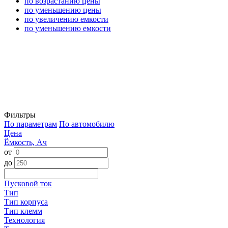
по возрастанию цены
по уменьшению цены
по увеличению емкости
по уменьшению емкости
Фильтры
По параметрам
По автомобилю
Цена
Ёмкость, Ач
от
до
Пусковой ток
Тип
Тип корпуса
Тип клемм
Технология