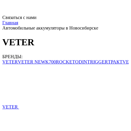
Связаться с нами
Главная
Автомобильные аккумуляторы в Новосибирске
VETER
БРЕНДЫ:
Y
VETER
VETER NEW
K700
ROCKET
ODIN
TRIGGER
ТРАКТ
VET
VETER